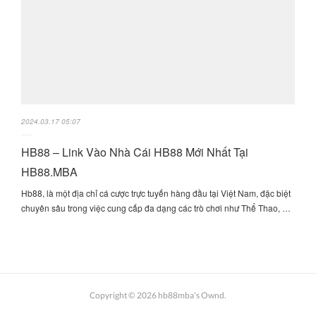
2024.03.17 05:07
HB88 – Link Vào Nhà Cái HB88 Mới Nhất Tại
HB88.MBA
Hb88, là một địa chỉ cá cược trực tuyến hàng đầu tại Việt Nam, đặc biệt
chuyên sâu trong việc cung cấp đa dạng các trò chơi như Thể Thao, …
Copyright ©
2026
hb88mba's Ownd
.